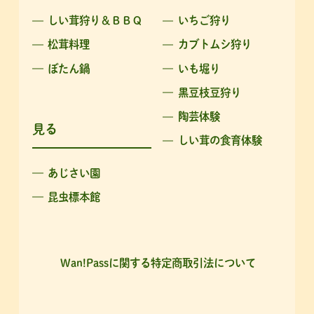
しい茸狩り＆ＢＢＱ
いちご狩り
松茸料理
カブトムシ狩り
ぼたん鍋
いも堀り
黒豆枝豆狩り
陶芸体験
見る
しい茸の食育体験
あじさい園
昆虫標本館
Wan!Passに関する特定商取引法について