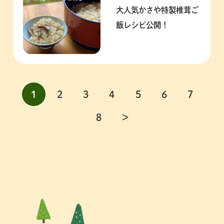
大人気かさや特製椎茸ご
飯レシピ公開！
1
2
3
4
5
6
7
8
＞