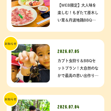
【WEB限定】大人味を
楽しむ！もぎたて原木し
い茸＆丹波地鶏BBQコ
ース【ポイント使える】
お知らせ
2026.07.05
カブト虫狩り＆BBQセ
ットプラン！大自然のな
かで最高の思い出作りを
満喫しよう♪
お知らせ
2026.07.04