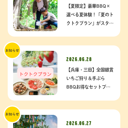
【夏限定】豪華BBQ×
選べる夏体験！「夏のト
クトクプラン」がスター
ト★いちご園20周年特
典付き★
お知らせ
2026.06.28
【兵庫・三田】全国銀賞
いちご狩り＆手ぶら
BBQお得なセットプラ
ン！雨でも安心の全天候
型【事前予約優先】
お知らせ
2026.06.27