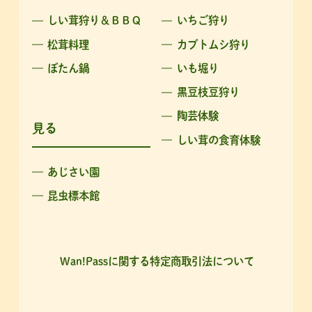
しい茸狩り＆ＢＢＱ
いちご狩り
松茸料理
カブトムシ狩り
ぼたん鍋
いも堀り
黒豆枝豆狩り
陶芸体験
見る
しい茸の食育体験
あじさい園
昆虫標本館
Wan!Passに関する特定商取引法について